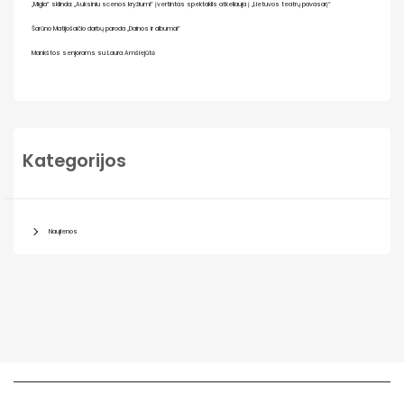
„Migla“ sklinda: „Auksiniu scenos kryžiumi“ įvertintas spektaklis atkeliauja į „Lietuvos teatrų pavasarį“
Šarūno Matijošaičio darbų paroda „Dainos ir albumai“
Mankštos senjorams su Laura Amšiejūtė
Kategorijos
Naujienos