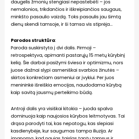
daugelis žmonių stengiasi nepastebėti – jos
nemalonios, trikdančios ir iškreipiančios saugaus,
minkšto pasaulio vaizdą. Toks pasaulis jau šimtą
dienų skendi tamsoje, ir ši tamsa vis stiprėja…
Parodos struktūra
:
Paroda suskirstyta į dvi dalis. Pirmoji –
retrospektyva, apimanti pastarųjų 15 metų kūrybinį
kelią. Šie darbai pasižymi šviesa ir optimizmu, nors
juose dažnai slypi asmeniškai svarbios žinutės –
skirtos konkrečiam asmeniui ar įvykiui. Per juos
menininkė išreiškia emocijas, naudodama kūrybą
kaip savitą jausmų perteikimo būdą.
Antroji dalis yra visiškai kitokia – juoda spalva
dominuoja kaip naujosios kūrybos leitmotyvas. Tai
drąsa parodyti tai, kas nepatogu, kas slepiasi
kasdienybėje, kur saugumas tampa iliuzija. Ar
įmanoma, kad naujas žaislas taptų tamsus ir