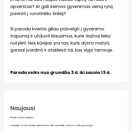
apverstas? Ar gali šeimos gyvenimas vieną rytą
pavirsti į voratinklio tinklą?
Ši paroda kviečia giliau pažvelgti į gyvenimo
trapumą ir užduoti klausimus, kurie dažnai lieka
nutylėti. Nes kūrėjas yra tas, kuris drįsta matyti,
garsiai įvardinti ir atskleisti tai, kas slypi tamsoje.
Paroda veiks nuo gruodžio 3 d. iki sausio 13 d.
Naujausi
Paroda „Kūrybos jungtys“
Auksiniais scenos kryžiais apdovanotas LNDT spektaklis „Lietuvos teatrų pavasaryje“