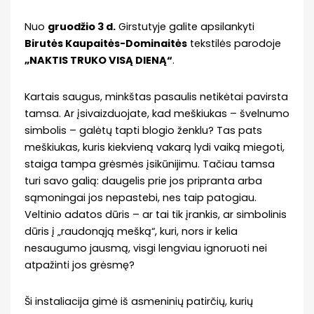
Nuo
gruodžio 3 d.
Girstutyje galite apsilankyti
Birutės Kaupaitės-Dominaitės
tekstilės parodoje
„NAKTIS TRUKO VISĄ DIENĄ“
.
Kartais saugus, minkštas pasaulis netikėtai pavirsta
tamsa. Ar įsivaizduojate, kad meškiukas – švelnumo
simbolis – galėtų tapti blogio ženklu? Tas pats
meškiukas, kuris kiekvieną vakarą lydi vaiką miegoti,
staiga tampa grėsmės įsikūnijimu. Tačiau tamsa
turi savo galią: daugelis prie jos pripranta arba
sąmoningai jos nepastebi, nes taip patogiau.
Veltinio adatos dūris – ar tai tik įrankis, ar simbolinis
dūris į „raudonąją mešką“, kuri, nors ir kelia
nesaugumo jausmą, visgi lengviau ignoruoti nei
atpažinti jos grėsmę?
Ši instaliacija gimė iš asmeninių patirčių, kurių