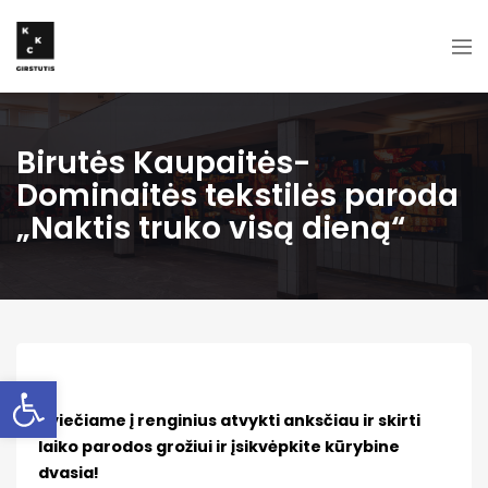
Birutės Kaupaitės-
Dominaitės tekstilės paroda
„Naktis truko visą dieną“
Open toolbar
Kviečiame į renginius atvykti anksčiau ir skirti
laiko parodos grožiui ir įsikvėpkite kūrybine
dvasia!