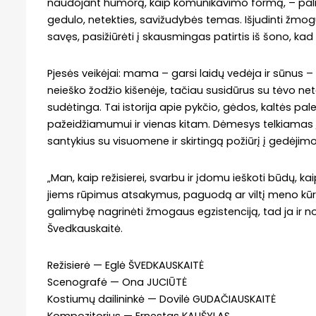
naudojant humorą, kaip komunikavimo formą, – pali
gedulo, netekties, savižudybės temas. Išjudinti žmogu
savęs, pasižiūrėti į skausmingas patirtis iš šono, kad
Pjesės veikėjai: mama – garsi laidų vedėja ir sūnus
neieško žodžio kišenėje, tačiau susidūrus su tėvo net
sudėtinga. Tai istorija apie pykčio, gėdos, kaltės pale
pažeidžiamumui ir vienas kitam. Dėmesys telkiamas 
santykius su visuomene ir skirtingą požiūrį į gedėjim
„Man, kaip režisierei, svarbu ir įdomu ieškoti būdų, k
jiems rūpimus atsakymus, paguodą ar viltį meno kūri
galimybę nagrinėti žmogaus egzistenciją, tad ja ir nor
Švedkauskaitė.
Režisierė — Eglė ŠVEDKAUSKAITĖ
Scenografė — Ona JUCIŪTĖ
Kostiumų dailininkė — Dovilė GUDAČIAUSKAITĖ