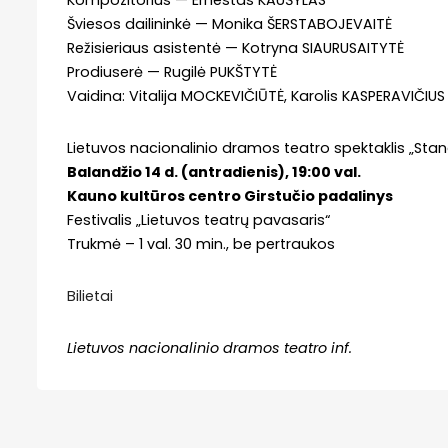
Kompozitorius — Ernestas KAUŠYLAS
Šviesos dailininkė — Monika ŠERSTABOJEVAITĖ
Režisieriaus asistentė — Kotryna SIAURUSAITYTĖ
Prodiuserė — Rugilė PUKŠTYTĖ
Vaidina: Vitalija MOCKEVIČIŪTĖ, Karolis KASPERAVIČIUS
Lietuvos nacionalinio dramos teatro spektaklis „Sta
Balandžio 14 d. (antradienis), 19:00 val.
Kauno kultūros centro Girstučio padalinys
Festivalis „Lietuvos teatrų pavasaris“
Trukmė – 1 val. 30 min., be pertraukos
Bilietai
Lietuvos nacionalinio dramos teatro inf.