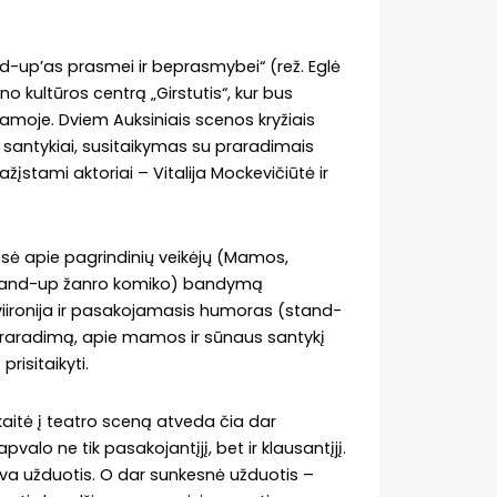
d-up’as prasmei ir beprasmybei“ (rež. Eglė
o kultūros centrą „Girstutis“, kur bus
amoje. Dviem Auksiniais scenos kryžiais
santykiai, susitaikymas su praradimais
įstami aktoriai – Vitalija Mockevičiūtė ir
sė apie pagrindinių veikėjų (Mamos,
jo stand-up žanro komiko) bandymą
viironija ir pasakojamasis humoras (stand-
raradimą, apie mamos ir sūnaus santykį
prisitaikyti.
kaitė į teatro sceną atveda čia dar
alo ne tik pasakojantįjį, bet ir klausantįjį.
ngva užduotis. O dar sunkesnė užduotis –