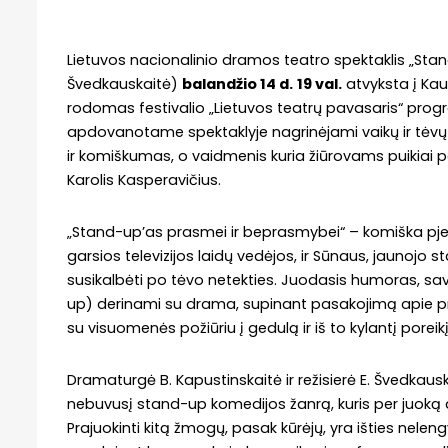
Lietuvos nacionalinio dramos teatro spektaklis „Stan
Švedkauskaitė)
balandžio 14 d.
19 val.
atvyksta į Kaun
rodomas festivalio „Lietuvos teatrų pavasaris“ progr
apdovanotame spektaklyje nagrinėjami vaikų ir tėvų 
ir komiškumas, o vaidmenis kuria žiūrovams puikiai paž
Karolis Kasperavičius.
„Stand-up’as prasmei ir beprasmybei“ – komiška pje
garsios televizijos laidų vedėjos, ir Sūnaus, jauno
susikalbėti po tėvo netekties. Juodasis humoras, sa
up) derinami su drama, supinant pasakojimą apie p
su visuomenės požiūriu į gedulą ir iš to kylantį poreikį 
Dramaturgė B. Kapustinskaitė ir režisierė E. Švedkaus
nebuvusį stand-up komedijos žanrą, kuris per juoką apv
Prajuokinti kitą žmogų, pasak kūrėjų, yra išties nele