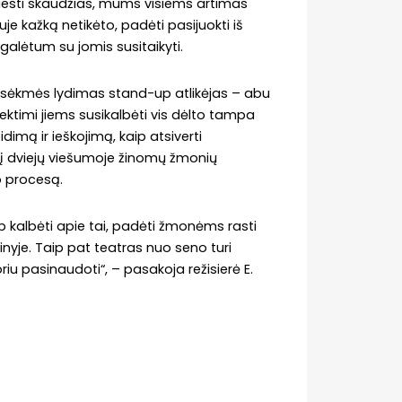
esti skaudžias, mums visiems artimas
je kažką netikėto, padėti pasijuokti iš
 galėtum su jomis susitaikyti.
 – sėkmės lydimas stand-up atlikėjas – abu
ektimi jiems susikalbėti vis dėlto tampa
idimą ir ieškojimą, kaip atsiverti
į dviejų viešumoje žinomų žmonių
o procesą.
aip kalbėti apie tai, padėti žmonėms rasti
nyje. Taip pat teatras nuo seno turi
iu pasinaudoti“, – pasakoja režisierė E.