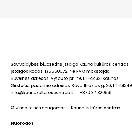
Savivaldybės biudžetinė įstaiga Kauno kultūros centras
Įstaigos kodas: 135550072. Ne PVM mokėtojas.
Buveinės adresas: Vytauto pr. 79, LT-44321 Kaunas
Girstučio padalinio adresas: Kovo 11-osios g. 26, LT-513
info@kaunokulturoscentras.lt
―
+370 37 320661
© Visos teisės saugomos – Kauno kultūros centras
Nuorodos