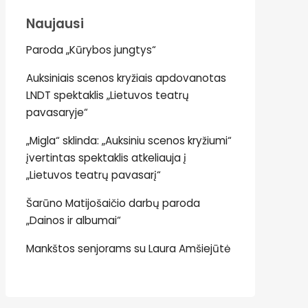
Naujausi
Paroda „Kūrybos jungtys“
Auksiniais scenos kryžiais apdovanotas
LNDT spektaklis „Lietuvos teatrų
pavasaryje“
„Migla“ sklinda: „Auksiniu scenos kryžiumi“
įvertintas spektaklis atkeliauja į
„Lietuvos teatrų pavasarį“
Šarūno Matijošaičio darbų paroda
„Dainos ir albumai“
Mankštos senjorams su Laura Amšiejūtė