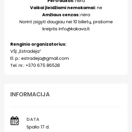
Pertraukos:
nėra
Vaikai įleidžiami nemokamai:
ne
Amžiaus cenzas:
nėra
Norint įsigyti daugiau nei 10 bilietų, prašome
kreiptis info@kakava.lt
Renginio organizatorius:
VŠĮ „Estradėja“
El. p.: estradeja@gmail.com
Tel. nr.: +370 675 86528
INFORMACIJA
DATA
Spalio 17 d.