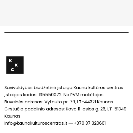
Savivaldybės biudžetinė įstaiga Kauno kultūros centras
Įstaigos kodas: 135550072. Ne PVM mokėtojas.
Buveinės adresas: Vytauto pr. 79, LT-44321 Kaunas
Girstučio padalinio adresas: Kovo 11-osios g. 26, LT-51349
Kaunas
info@kaunokulturoscentras.lt
―
+370 37 320661