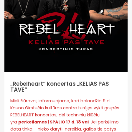
„Rebelheart“ koncertas „KELIAS PAS
TAVE“
Mieli žiūrovai, informuojame, kad balandžio 9 d
Kauno Girstučio kultūros centre turėjęs vykti grupės
REBELHEART koncertas, dėl techninių kliūčių
yra
perkeliamas į SPALIO 17 d. 18 val
. Jei perkėlimo
data tinka – nieko daryti nereikia, galios tie patys