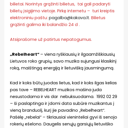
bilietai. Norintys grąžinti bilietus, tai gali padaryti
bilietų įsigijimo vietoje. Pirkę internetu – turi kreiptis
elektroniniu paštu:
pagalba@kakava.lt
. Bilietus
grąžinti galima iki balandžio 24 d .
Atsiprašome už patirtus nepatogumus.
„Rebelheart“
– viena ryškiausių ir ilgaamžiškiausių
Lietuvos roko grupių, savo muzika sujungusi klasikinį
roką, maištingą energiją ir lietuvišką jausmingumą.
Kad ir koks būtų juodas lietus, kad ir koks ilgas kelias
pas tave – REBELHEART muzikos mašina juda
nesustodama ir vis dar nebuksuodama. 1992 02 29
– ši paslaptinga ir įdomi data subūrė muzikantus į
vieną branduolį, kurį jie pavadino „Rebelheart“.
Pašėlę „rebelai“ – tikriausiai vieninteliai gyvi iš senojo
rokerių ešelono. Daugelis senųjų garsiųjų lietuviško