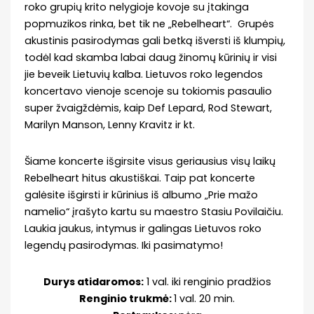
roko grupių krito nelygioje kovoje su įtakinga
popmuzikos rinka, bet tik ne „Rebelheart“. Grupės
akustinis pasirodymas gali betką išversti iš klumpių,
todėl kad skamba labai daug žinomų kūrinių ir visi
jie beveik Lietuvių kalba. Lietuvos roko legendos
koncertavo vienoje scenoje su tokiomis pasaulio
super žvaigždėmis, kaip Def Lepard, Rod Stewart,
Marilyn Manson, Lenny Kravitz ir kt.
Šiame koncerte išgirsite visus geriausius visų laikų
Rebelheart hitus akustiškai. Taip pat koncerte
galėsite išgirsti ir kūrinius iš albumo „Prie mažo
namelio“ įrašyto kartu su maestro Stasiu Povilaičiu.
Laukia jaukus, intymus ir galingas Lietuvos roko
legendų pasirodymas. Iki pasimatymo!
Durys atidaromos:
1 val. iki renginio pradžios
Renginio trukmė:
1 val. 20 min.