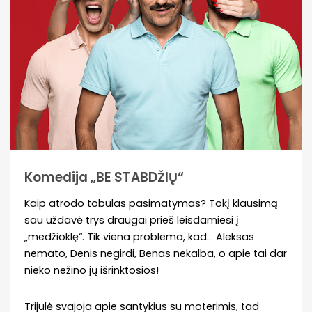
Komedija „BE STABDŽIŲ“
Kaip atrodo tobulas pasimatymas? Tokį klausimą
sau uždavė trys draugai prieš leisdamiesi į
„medžioklę“. Tik viena problema, kad… Aleksas
nemato, Denis negirdi, Benas nekalba, o apie tai dar
nieko nežino jų išrinktosios!
Trijulė svajoja apie santykius su moterimis, tad