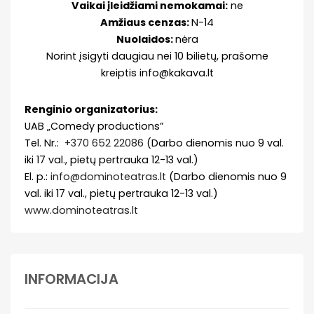
Vaikai įleidžiami nemokamai:
ne
Amžiaus cenzas:
N-14
Nuolaidos:
nėra
Norint įsigyti daugiau nei 10 bilietų, prašome
kreiptis info@kakava.lt
Renginio organizatorius:
UAB „Comedy productions”
Tel. Nr.:
+370 652 22086
(Darbo dienomis nuo 9 val.
iki 17 val., pietų pertrauka 12-13 val.)
El. p.:
info@dominoteatras.lt
(Darbo dienomis nuo 9
val. iki 17 val., pietų pertrauka 12-13 val.)
www.dominoteatras.lt
INFORMACIJA