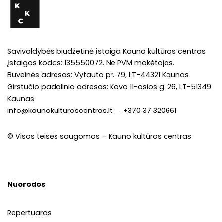
Savivaldybės biudžetinė įstaiga Kauno kultūros centras
Įstaigos kodas: 135550072. Ne PVM mokėtojas.
Buveinės adresas: Vytauto pr. 79, LT-44321 Kaunas
Girstučio padalinio adresas: Kovo 11-osios g. 26, LT-51349
Kaunas
info@kaunokulturoscentras.lt
―
+370 37 320661
© Visos teisės saugomos – Kauno kultūros centras
Nuorodos
Repertuaras