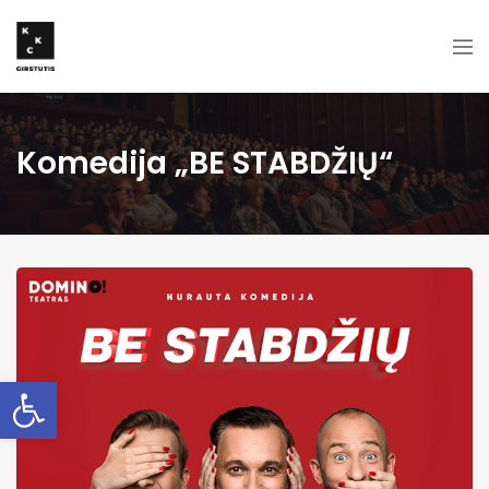
Komedija „BE STABDŽIŲ“
Open toolbar