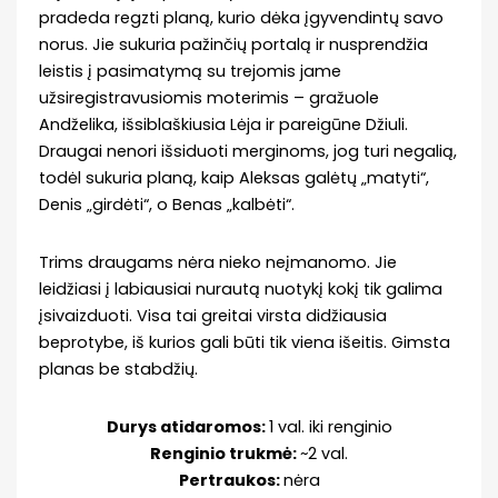
pradeda regzti planą, kurio dėka įgyvendintų savo
norus. Jie sukuria pažinčių portalą ir nusprendžia
leistis į pasimatymą su trejomis jame
užsiregistravusiomis moterimis – gražuole
Andželika, išsiblaškiusia Lėja ir pareigūne Džiuli.
Draugai nenori išsiduoti merginoms, jog turi negalią,
todėl sukuria planą, kaip Aleksas galėtų „matyti“,
Denis „girdėti“, o Benas „kalbėti“.
Trims draugams nėra nieko neįmanomo. Jie
leidžiasi į labiausiai nurautą nuotykį kokį tik galima
įsivaizduoti. Visa tai greitai virsta didžiausia
beprotybe, iš kurios gali būti tik viena išeitis. Gimsta
planas be stabdžių.
Durys atidaromos:
1 val. iki renginio
Renginio trukmė:
~2 val.
Pertraukos:
nėra