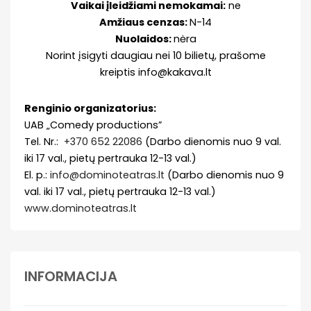
Vaikai įleidžiami nemokamai:
ne
Amžiaus cenzas:
N-14
Nuolaidos:
nėra
Norint įsigyti daugiau nei 10 bilietų, prašome
kreiptis info@kakava.lt
Renginio organizatorius:
UAB „Comedy productions”
Tel. Nr.:
+370 652 22086
(Darbo dienomis nuo 9 val.
iki 17 val., pietų pertrauka 12-13 val.)
El. p.:
info@dominoteatras.lt
(Darbo dienomis nuo 9
val. iki 17 val., pietų pertrauka 12-13 val.)
www.dominoteatras.lt
INFORMACIJA