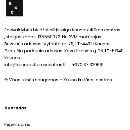
Savivaldybės biudžetinė įstaiga Kauno kultūros centras
Įstaigos kodas: 135550072. Ne PVM mokėtojas.
Buveinės adresas: Vytauto pr. 79, LT-44321 Kaunas
Girstučio padalinio adresas: Kovo 11-osios g. 26, LT-51349
Kaunas
info@kaunokulturoscentras.lt
―
+370 37 320661
© Visos teisės saugomos – Kauno kultūros centras
Nuorodos
Repertuaras