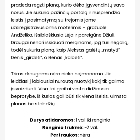
pradeda regzti planą, kurio dėka įgyvendintų savo
norus. Jie sukuria pažinčių portalą ir nusprendžia
leistis į pasimatymą su trejomis jame
užsiregistravusiomis moterimis – gražuole
Andželika, išsiblaškiusia Lėja ir pareigūne Džiuli.
Draugai nenori išsiduoti merginoms, jog turi negalią,
todėl sukuria planą, kaip Aleksas galėtų „matyti“,
Denis „girdėti“, o Benas „kalbėti“.
Trims draugams nėra nieko neįmanomo. Jie
leidžiasi į labiausiai nurautą nuotykį kokį tik galima
įsivaizduoti. Visa tai greitai virsta didžiausia
beprotybe, iš kurios gali būti tik viena išeitis. Gimsta
planas be stabdžių.
Durys atidaromos:
1 val. iki renginio
Renginio trukmė:
~2 val.
Pertraukos:
nėra