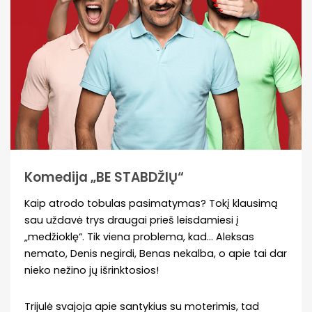
Komedija „BE STABDŽIŲ“
Kaip atrodo tobulas pasimatymas? Tokį klausimą
sau uždavė trys draugai prieš leisdamiesi į
„medžioklę“. Tik viena problema, kad… Aleksas
nemato, Denis negirdi, Benas nekalba, o apie tai dar
nieko nežino jų išrinktosios!
Trijulė svajoja apie santykius su moterimis, tad