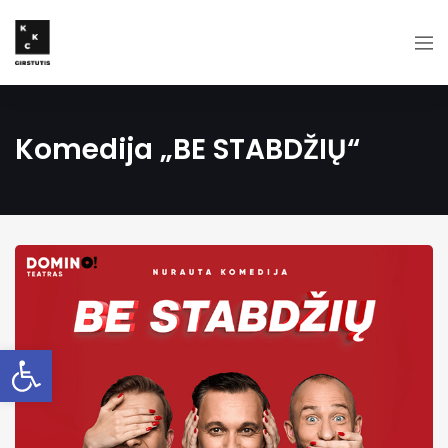
Komedija „BE STABDŽIŲ“
Open toolbar