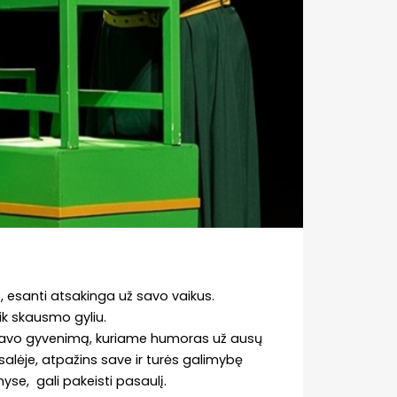
s, esanti atsakinga už savo vaikus.
ik skausmo gyliu.
 savo gyvenimą, kuriame humoras už ausų
 salėje, atpažins save ir turės galimybę
myse, gali pakeisti pasaulį.