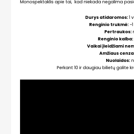
Monospektaklis apie tai, kad niekada negalima pasi
Durys atidaromos:
1 
Renginio trukmė:
~1
Pertraukos:
Renginio kalba:
Vaikai įleidžiami n
Amžiaus cenza
Nuolaidos:
n
Perkant 10 ir daugiau bilietų galite kr