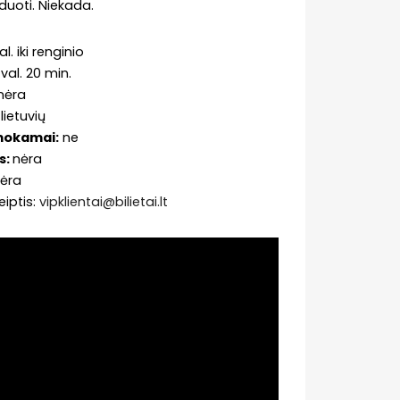
duoti. Niekada.
val. iki renginio
 val. 20 min.
nėra
lietuvių
emokamai:
ne
s:
nėra
ėra
eiptis:
vipklientai@bilietai.lt