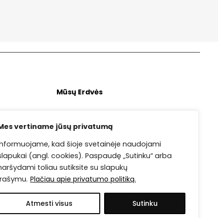
Mūsų Erdvės
Didžioji salė
Mes vertiname jūsų privatumą
Edukacijų salė
Informuojame, kad šioje svetainėje naudojami
Repeticijų salė
slapukai (angl. cookies). Paspaudę „Sutinku“ arba
naršydami toliau sutiksite su slapukų
įrašymu.
Plačiau apie privatumo politiką.
galia
Atmesti visus
Sutinku