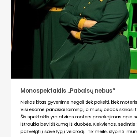
Monospektaklis „Pabaisų nebus“
Niekas kitas gyvenime negali tiek pakelti, kiek moteri
Visi esame panašiai laimingi, o mūsų bėdos skiriasi t
Šis spektaklis yra atviras moters pasakojimas apie
ištraukia beviltiškumą iš duobės. Kiekvienas, sėdintis
pažvelgti į save lyg į veidrodį. Tik meilė, slypinti mu