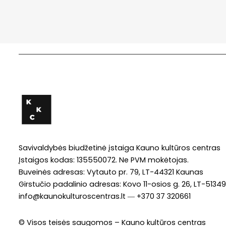
Savivaldybės biudžetinė įstaiga Kauno kultūros centras
Įstaigos kodas: 135550072. Ne PVM mokėtojas.
Buveinės adresas: Vytauto pr. 79, LT-44321 Kaunas
Girstučio padalinio adresas: Kovo 11-osios g. 26, LT-513
info@kaunokulturoscentras.lt
―
+370 37 320661
© Visos teisės saugomos – Kauno kultūros centras