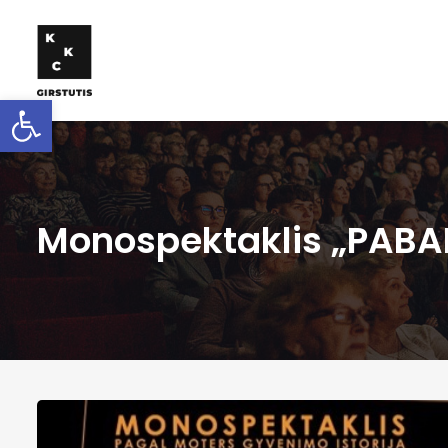
Open toolbar
Monospektaklis „PABA