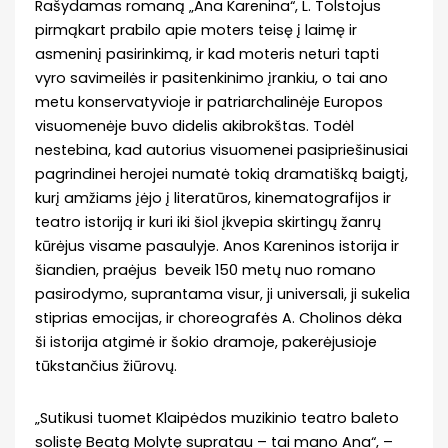
Rašydamas romaną „Ana Karenina“, L. Tolstojus
pirmąkart prabilo apie moters teisę į laimę ir
asmeninį pasirinkimą, ir kad moteris neturi tapti
vyro savimeilės ir pasitenkinimo įrankiu, o tai ano
metu konservatyvioje ir patriarchalinėje Europos
visuomenėje buvo didelis akibrokštas. Todėl
nestebina, kad autorius visuomenei pasipriešinusiai
pagrindinei herojei numatė tokią dramatišką baigtį,
kurį amžiams įėjo į literatūros, kinematografijos ir
teatro istoriją ir kuri iki šiol įkvepia skirtingų žanrų
kūrėjus visame pasaulyje. Anos Kareninos istorija ir
šiandien, praėjus beveik 150 metų nuo romano
pasirodymo, suprantama visur, ji universali, ji sukelia
stiprias emocijas, ir choreografės A. Cholinos dėka
ši istorija atgimė ir šokio dramoje, pakerėjusioje
tūkstančius žiūrovų.
„Sutikusi tuomet Klaipėdos muzikinio teatro baleto
solistę Beatą Molytę supratau – tai mano Ana“, –