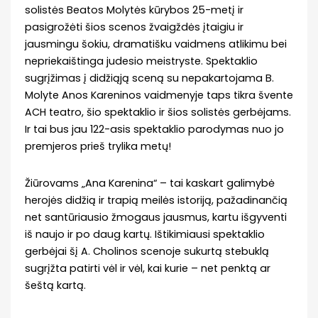
solistės Beatos Molytės kūrybos 25-metį ir
pasigrožėti šios scenos žvaigždės įtaigiu ir
jausmingu šokiu, dramatišku vaidmens atlikimu bei
nepriekaištinga judesio meistryste. Spektaklio
sugrįžimas į didžiąją sceną su nepakartojama B.
Molyte Anos Kareninos vaidmenyje taps tikra švente
ACH teatro, šio spektaklio ir šios solistės gerbėjams.
Ir tai bus jau 122-asis spektaklio parodymas nuo jo
premjeros prieš trylika metų!
Žiūrovams „Ana Karenina“ – tai kaskart galimybė
herojės didžią ir trapią meilės istoriją, pažadinančią
net santūriausio žmogaus jausmus, kartu išgyventi
iš naujo ir po daug kartų. Ištikimiausi spektaklio
gerbėjai šį A. Cholinos scenoje sukurtą stebuklą
sugrįžta patirti vėl ir vėl, kai kurie – net penktą ar
šeštą kartą.