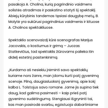
pasakoja A. Cholina, kurią pagrindinio vaidmens
solistės atradimas ir paskatino statyti šį spektaklį.
Abiejų kūrybinis tandemas tęsiasi daugybę metų, B.
Molytė yra sukūrusi pagrindinius vaidmenis ir kituose
A. Cholinos spektakliuose.
Spektaklio scenovaizdį kūrė scenografas Marijus
Jacovskis, o kostiumus ir grimą – Juozas
Statkevičius, tad spektaklis žiūrovams palieka itin
didelį estetinį pasitenkinimą.
„Kurdama aš nesiekiu įrėminti savo spektaklių
kuriame nors žanre, man įdomu kurti patį gyvenimą
scenoje. Pilną, daugiasluoksnį gyvenimą, apie kokį
kalba L. Tolstojus savo romane. Jame jis supina tiek
daug, kad galima pasimesti – kaip prieš patį
gyvenimo sudėtingumą. Stengiausi išgryninti tai,
kas man pasirodė svarbu, egzistuoja dabartiniame