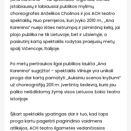
įstabiausių ir labiausiai publikos mylimų
choreografės Anželikos Cholinos ir jos ACH teatro
spektaklių. Nuo premjeros, kuri įvyko 2010 m., „Ana
Karenina“ nuėjo išties netrumpą ir įsimintiną kelią, jai
plojo publika ne tik Lietuvoje, bet ir užsienyje, o
paskutinį kartą spektaklis rodytas praėjusių metų
spalį Vičencoje, Italijoje.
Po metų pertraukos ilgai publikos laukta „Ana
Karenina“ sugrįžta! – spektaklis Vilniuje yra unikali
proga dar kartą pamatyti „Auksiniu scenos kryžiumi“
už choreografiją 2011 m. įvertintą šedevrą, kuris jau
paliko neišdildomą žymę visos Lietuvos šokio teatro
istorijoje.
Šįkart spektaklis ypatingas dar ir tuo, kad taps
proga kartu pagerbti pagrindinio vaidmens
atlikėjos, ACH teatro ilgametės vedančiosios