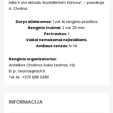
laike ir yra aktualu šiuolaikiniam žiūrovui“, – pasakoja
A. Cholina.
Durys atidaromos:
1 val. iki renginio pradžios
Renginio trukmė:
2 val. 20 min.
Pertraukos:
1
Vaikai nemokamai neįleidžiami.
Amžiaus cenzas:
N-14
Renginio organizatorius:
Anželikos Cholinos šokio teatras, VšĮ
El. p.: teatras@ach.lt
Tel. Nr.: +370 688 34181
INFORMACIJA