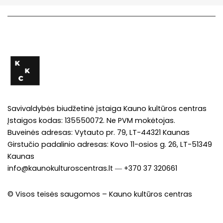
Savivaldybės biudžetinė įstaiga Kauno kultūros centras
Įstaigos kodas: 135550072. Ne PVM mokėtojas.
Buveinės adresas: Vytauto pr. 79, LT-44321 Kaunas
Girstučio padalinio adresas: Kovo 11-osios g. 26, LT-51349
Kaunas
info@kaunokulturoscentras.lt
―
+370 37 320661
© Visos teisės saugomos – Kauno kultūros centras