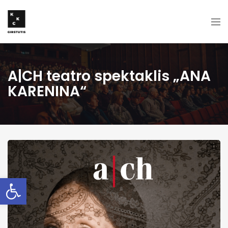
A|CH teatro spektaklis „ANA
KARENINA“
Open toolbar