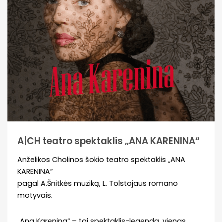
A|CH teatro spektaklis „ANA KARENINA“
Anželikos Cholinos šokio teatro spektaklis „ANA
KARENINA“
pagal A.Šnitkės muziką, L. Tolstojaus romano
motyvais.
„Ana Karenina“ – tai spektaklis-legenda, vienas